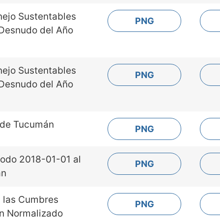
nejo Sustentables
PNG
 Desnudo del Año
nejo Sustentables
PNG
 Desnudo del Año
a de Tucumán
PNG
riodo 2018-01-01 al
PNG
án
n las Cumbres
PNG
ón Normalizado