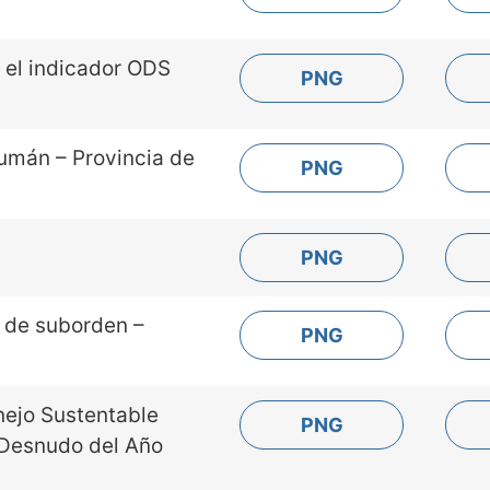
 el indicador ODS
PNG
umán – Provincia de
PNG
n
PNG
l de suborden –
PNG
nejo Sustentable
PNG
 Desnudo del Año