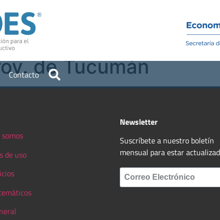
Institucional
Recursos
rov. de Tucumán
Contacto
Newsletter
 somos
Suscríbete a nuestro boletín
mensual para estar actualiza
s de uso
icios
 temáticos
neral