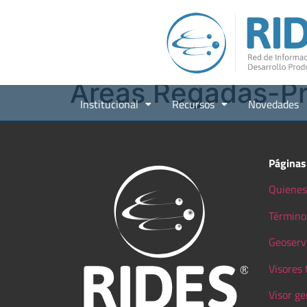
Áreas Regadas-P
Institucional
Recursos
Novedades
Páginas
Quienes
Término
Geoserv
Visores
Visor ge