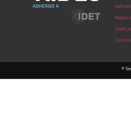
ADHERIDO A
Aplicaci
Mapas p
Capas p
Contact
© Se