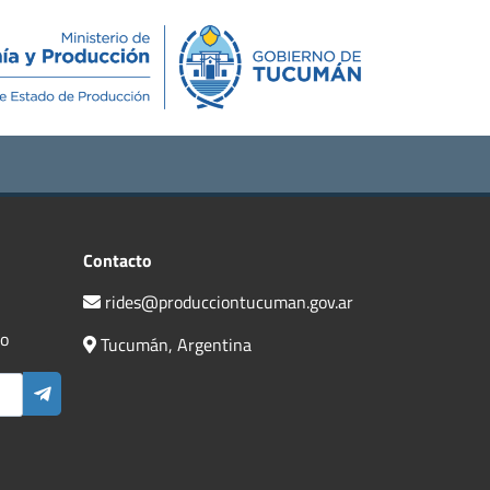
Novedades
Contacto
Contacto
rides@producciontucuman.gov.ar
do
Tucumán, Argentina