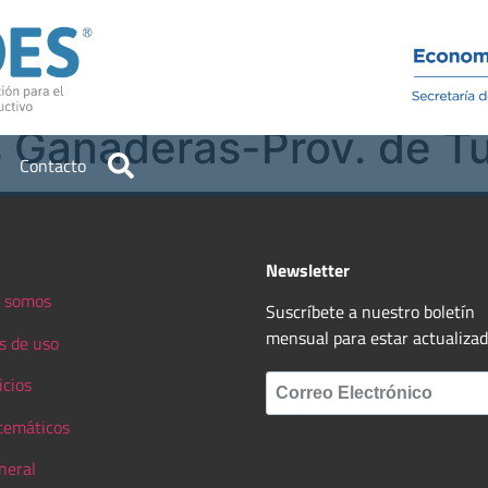
Institucional
Recursos
s Ganaderas-Prov. de 
Contacto
Newsletter
 somos
Suscríbete a nuestro boletín
mensual para estar actualiza
s de uso
icios
 temáticos
neral