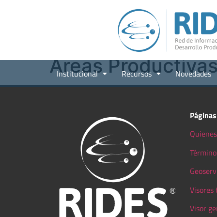
Áreas Productiva
Institucional
Recursos
Novedades
Páginas
Quienes
Término
Geoserv
Visores
Visor ge