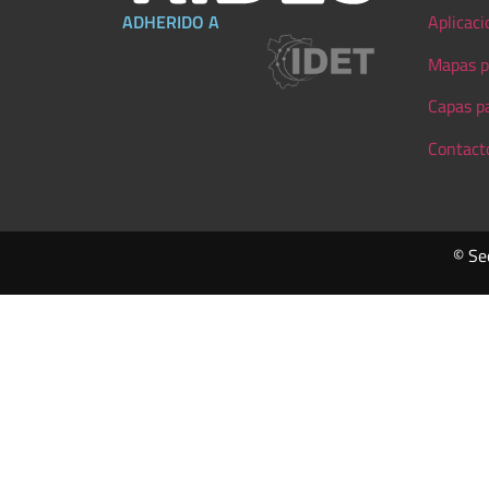
ADHERIDO A
Aplicaci
Mapas p
Capas p
Contact
© Se