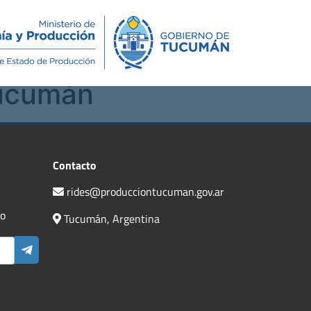
Novedades
Contacto
Tucumán
Contacto
rides@producciontucuman.gov.ar
do
Tucumán, Argentina