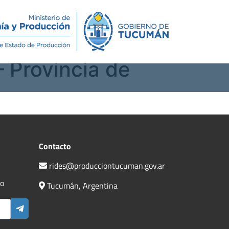
Novedades
Contacto
 Provincia de
Contacto
rides@producciontucuman.gov.ar
do
Tucumán, Argentina