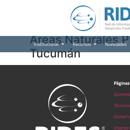
Áreas Naturales P
Institucional
Recursos
Novedades
Tucumán
Páginas
Quienes
Término
Geoserv
Visores