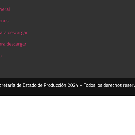
neral
ones
ara descargar
ara descargar
o
cretaría de Estado de Producción 2024 – Todos los derechos reser