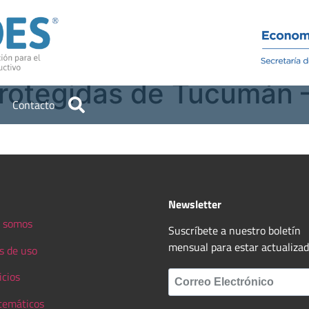
Institucional
Recursos
rotegidas de Tucumán –
Contacto
Newsletter
 somos
Suscríbete a nuestro boletín
mensual para estar actualiza
s de uso
icios
 temáticos