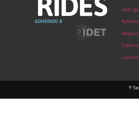
Visor ge
ADHERIDO A
Aplicaci
Mapas p
Capas p
Contact
© Se