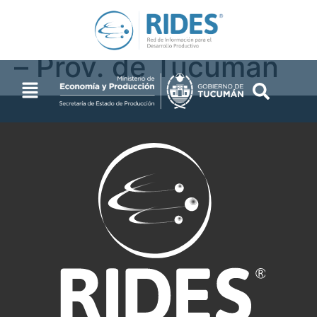
de la vivienda – 2001
– Prov. de Tucumán