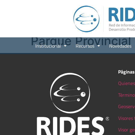
Parque Provincial
Institucional
Recursos
Novedades
Páginas
Quienes
Término
Geoserv
Visores
Visor ge