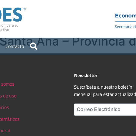
Institucional
Recursos
 Santa Ana – Provincia
Contacto
Newsletter
 somos
Suscríbete a nuestro boletín
mensual para estar actualiza
s de uso
icios
 temáticos
neral