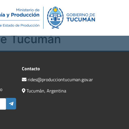
Novedades
Contacto
 de Tucumán
Contacto
rides@producciontucuman.gov.ar
do
Tucumán, Argentina