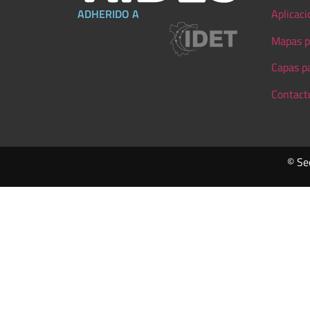
ADHERIDO A
Aplicaci
Mapas p
Capas p
Contact
© Se