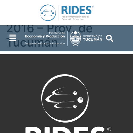
producción – Zafra
2016 – Prov. de
Tucumán