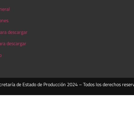
neral
ones
ara descargar
ara descargar
o
cretaría de Estado de Producción 2024 – Todos los derechos reser