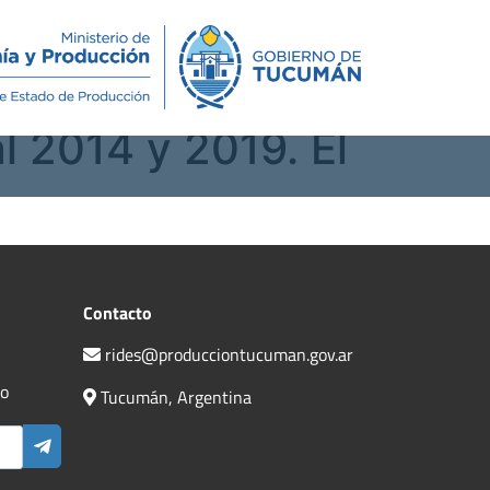
Novedades
Contacto
l 2014 y 2019. El
Contacto
rides@producciontucuman.gov.ar
do
Tucumán, Argentina