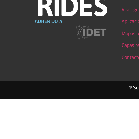
Visor ge
ADHERIDO A
Aplicaci
Mapas p
Capas p
Contact
© Se