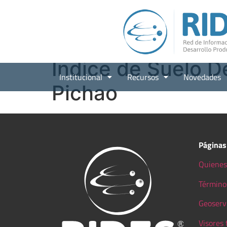
Índice de Suelo D
Institucional
Recursos
Novedades
Pichao
Páginas
Quienes
Término
Geoserv
Visores