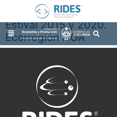
Desnudo. Periodo
Estival 2015 y 2020.
Ecorregión NOA