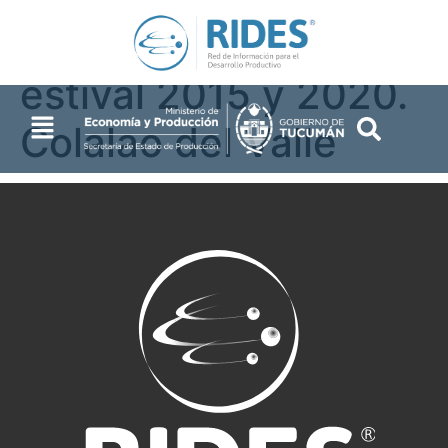
Desnudo. Periodo
estival 2015 y 2020.
Colalao del Valle