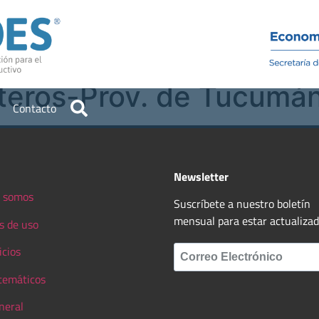
Institucional
Recursos
teros-Prov. de Tucumá
Contacto
Newsletter
 somos
Suscríbete a nuestro boletín
mensual para estar actualiza
s de uso
icios
 temáticos
neral