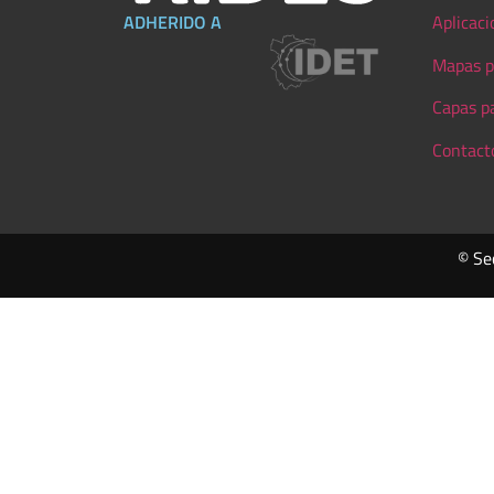
ADHERIDO A
Aplicaci
Mapas p
Capas p
Contact
© Se