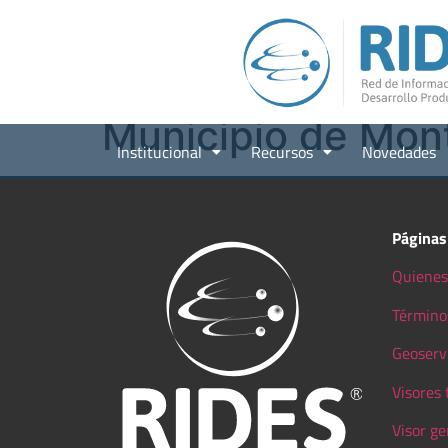
Municipio de Mon
Institucional
Recursos
Novedades
Páginas
Quienes
Término
Geoserv
Visores
Visor ge