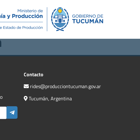
Novedades
Contacto
n
Contacto
rides@producciontucuman.gov.ar
do
Tucumán, Argentina