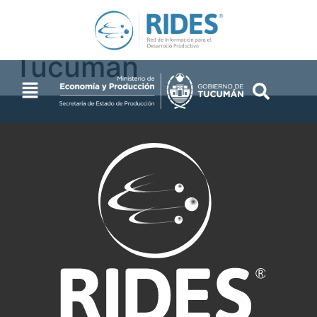
Famaillá-Prov. de
Tucumán