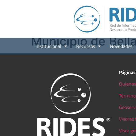
Municipio de Bell
Institucional
Recursos
Novedades
Páginas
Quienes
Término
Geoserv
Visores
Visor ge