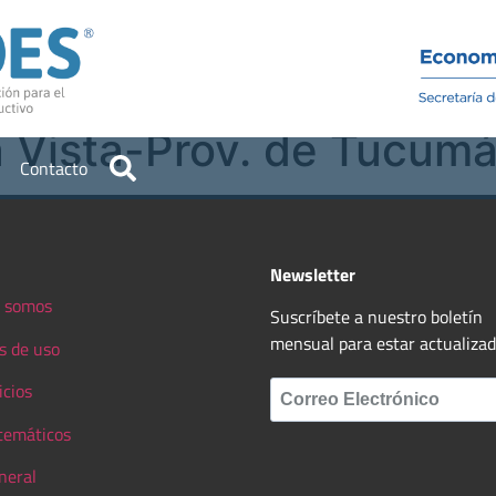
Institucional
Recursos
a Vista-Prov. de Tucum
Contacto
Newsletter
 somos
Suscríbete a nuestro boletín
mensual para estar actualiza
s de uso
icios
 temáticos
neral