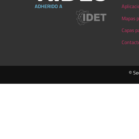
ADHERIDO A
Aplicaci
Mapas p
Capas p
Contact
© Se