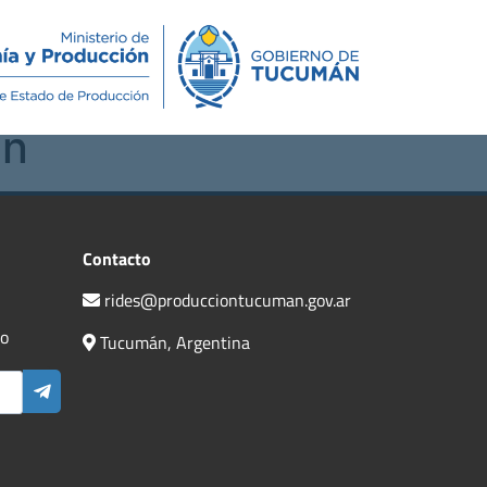
Novedades
Contacto
án
Contacto
rides@producciontucuman.gov.ar
do
Tucumán, Argentina