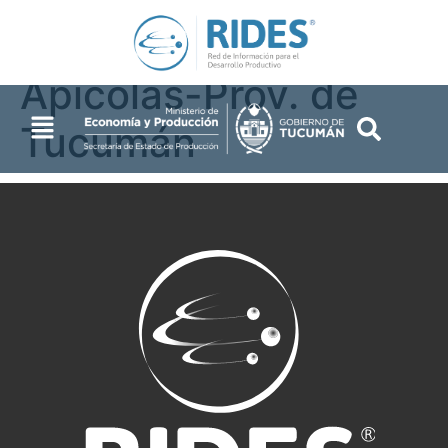
Productores
Apícolas-Prov. de
Tucumán