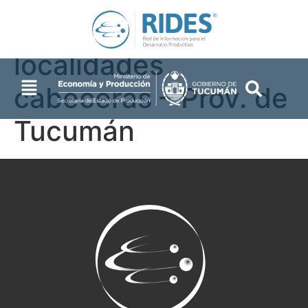
departamentales y
localidades
cabeceras – Prov. de
Tucumán