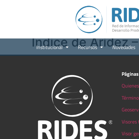
Índice de Aridez 
Institucional
Recursos
Novedades
Páginas
Quienes
Término
Geoserv
Visores
Visor ge