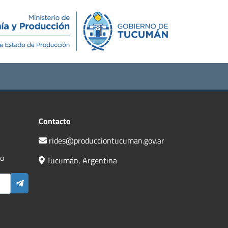
Novedades
Contacto
Contacto
rides@producciontucuman.gov.ar
do
Tucumán, Argentina