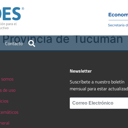
Institucional
Recursos
– Provincia de Tucumán
Contacto
Newsletter
 somos
Suscríbete a nuestro boletín
mensual para estar actualiza
s de uso
icios
 temáticos
neral