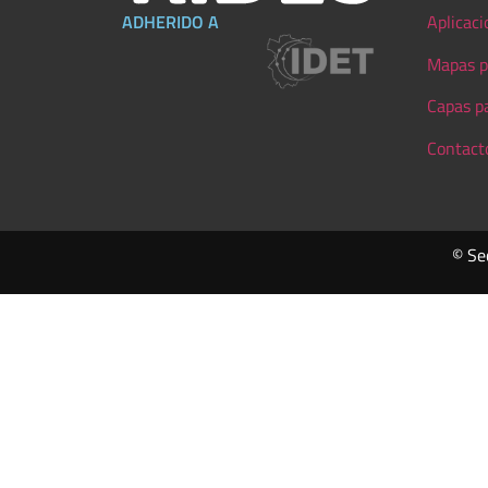
ADHERIDO A
Aplicaci
Mapas p
Capas p
Contact
© Se