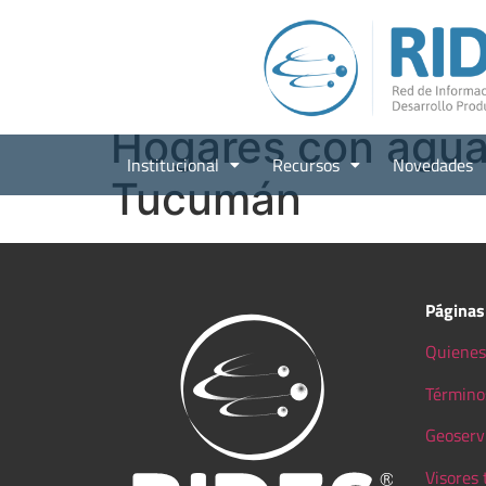
Hogares con agua 
Institucional
Recursos
Novedades
Tucumán
Páginas
Quienes
Término
Geoserv
Visores