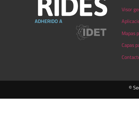
Visor ge
ADHERIDO A
Aplicaci
Mapas p
Capas p
Contact
© Se