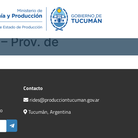
Novedades
Contacto
– Prov. de
Contacto
rides@producciontucuman.gov.ar
do
Tucumán, Argentina