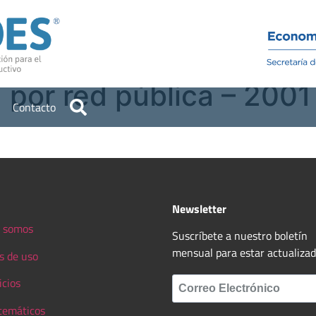
Institucional
Recursos
por red pública – 2001 
Contacto
Newsletter
 somos
Suscríbete a nuestro boletín
mensual para estar actualiza
s de uso
icios
 temáticos