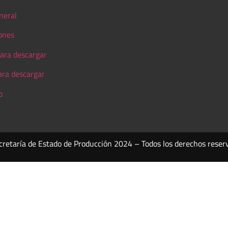
neral
ones
ara descargar
ara descargar
o
cretaría de Estado de Producción 2024 – Todos los derechos reser