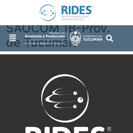
Pauli-Misión
SAOCOM 1B-Prov.
de Tucumán