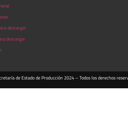
neral
ones
ara descargar
ara descargar
o
cretaría de Estado de Producción 2024 – Todos los derechos reser