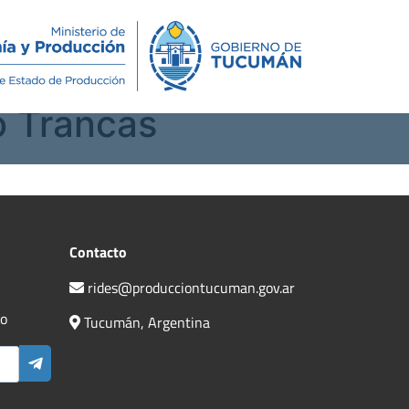
Novedades
Contacto
o Trancas
Contacto
rides@producciontucuman.gov.ar
do
Tucumán, Argentina