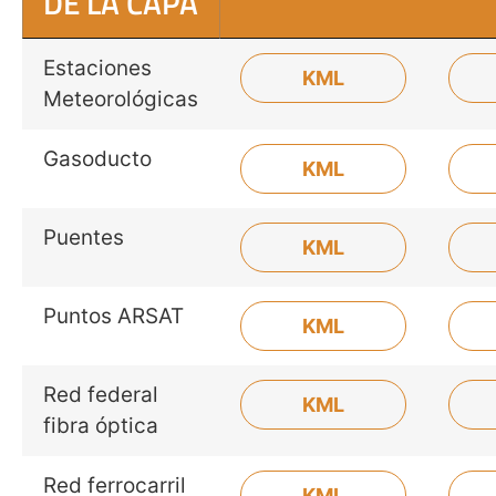
DE LA CAPA
Estaciones
KML
Meteorológicas
Gasoducto
KML
Puentes
KML
Puntos ARSAT
KML
Red federal
KML
fibra óptica
Red ferrocarril
KML