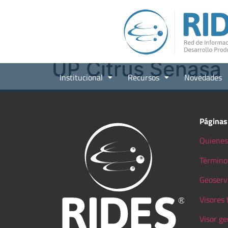
UP Citrus Senasa
Institucional
Recursos
Novedades
Páginas
Quienes
Término
Geoserv
Visores
Visor ge