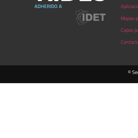
ADHERIDO A
Aplicaci
Mapas p
Capas p
Contact
© Se