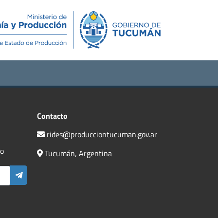
Novedades
Contacto
Contacto
rides@producciontucuman.gov.ar
do
Tucumán, Argentina