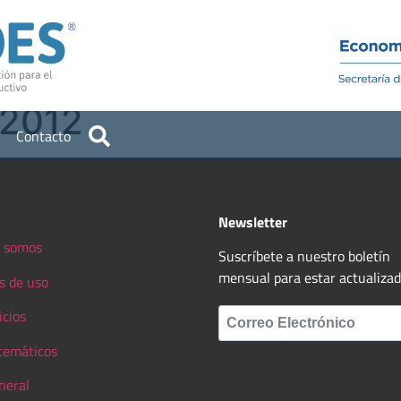
Institucional
Recursos
 2012
Contacto
Newsletter
 somos
Suscríbete a nuestro boletín
mensual para estar actualiza
s de uso
icios
 temáticos
neral