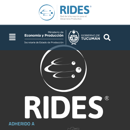
geomorfológicas
ADHERIDO A