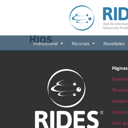
Ríos
Institucional
Recursos
Novedades
Páginas
Quienes
Término
Geoserv
Visores
Visor ge