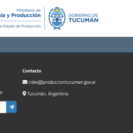
Novedades
Contacto
Contacto
rides@producciontucuman.gov.ar
do
Tucumán, Argentina