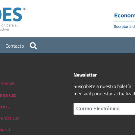
Institucional
Recursos
Contacto
Newsletter
 somos
Suscríbete a nuestro boletín
mensual para estar actualiza
s de uso
icios
 temáticos
neral