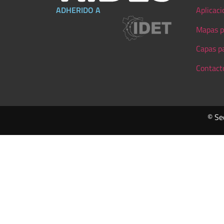
ADHERIDO A
Aplicaci
Mapas p
Capas p
Contact
© Se