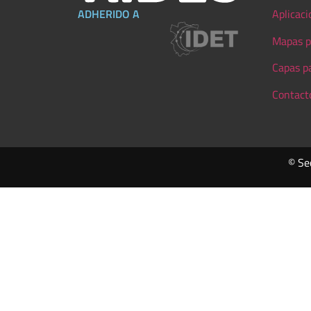
ADHERIDO A
Aplicaci
Mapas p
Capas p
Contact
© Se