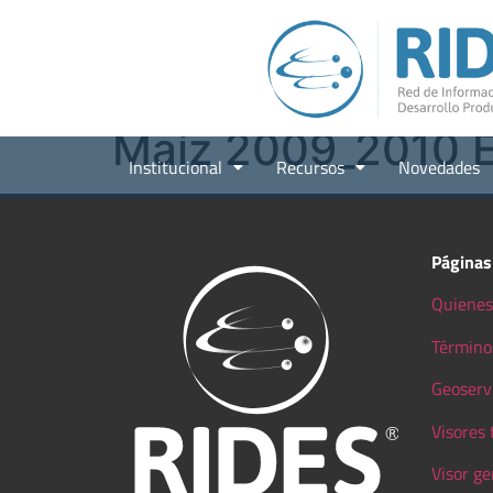
Maíz 2009_2010
Institucional
Recursos
Novedades
Páginas
Quienes
Término
Geoserv
Visores
Visor ge