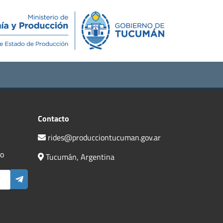
Novedades
Contacto
Contacto
rides@producciontucuman.gov.ar
do
Tucumán, Argentina