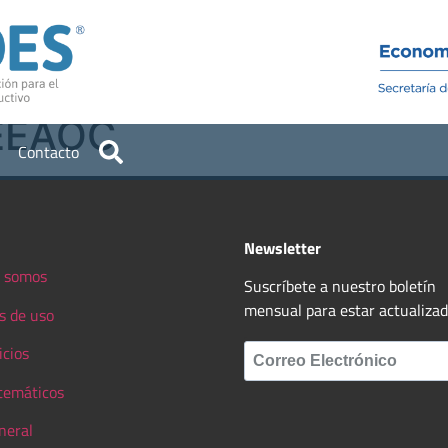
Institucional
Recursos
 EEAOC
Contacto
Newsletter
 somos
Suscríbete a nuestro boletín
mensual para estar actualiza
s de uso
icios
 temáticos
neral