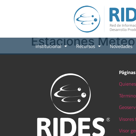
Estaciones Meteo
Institucional
Recursos
Novedades
Páginas
Quienes
Término
Geoserv
Visores
Visor ge