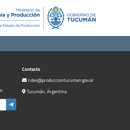
Novedades
Contacto
Contacto
rides@producciontucuman.gov.ar
do
Tucumán, Argentina