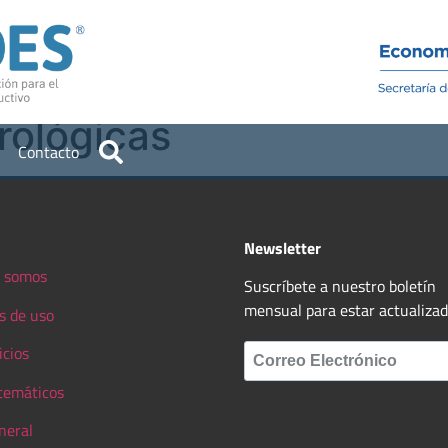
Institucional
Recursos
rológicas
Contacto
Newsletter
 somos
Suscríbete a nuestro boletín
mensual para estar actualiza
s de uso
icios
 temáticos
neral