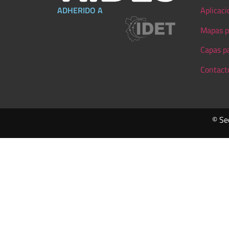
ADHERIDO A
Aplicaci
Mapas p
Capas p
Contact
© Se